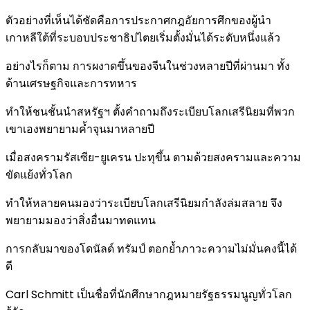
ตัวอย่างที่เห็นได้ชัดคือการประกาศกฎอัยการศึกของผู้นำ
เกาหลีใต้ที่ระบอบประชาธิปไตยเริ่มตั้งมั่นได้ระดับหนึ่งแล้ว
อย่างไรก็ตาม การผงาดขึ้นของจีนในช่วงหลายปีที่ผ่านมา ทั้ง
ด้านเศรษฐกิจและการทหาร
ทำให้ชนชั้นนำสหรัฐฯ ตั้งคำถามถึงระเบียบโลกเสรีนิยมที่พวก
เขาเองพยายามค้ำจุนมาหลายปี
เมื่อสงครามรัสเซีย-ยูเครน ปะทุขึ้น ตามด้วยสงครามและความ
ขัดแย้งทั่วโลก
ทำให้หลายคนมองว่าระเบียบโลกเสรีนิยมกำลังล่มสลาย จึง
พยายามมองว่าสิ่งอื่นมาทดแทน
การกลับมาของโดนัลด์ ทรัมป์ ตอกย้ำภาวะความไม่มั่นคงนี้ได้
ดี
Carl Schmitt เป็นชื่อที่นักศึกษากฎหมายรัฐธรรมนูญทั่วโลก